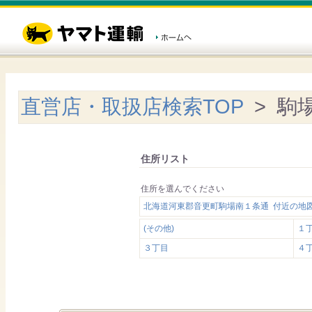
直営店・取扱店検索TOP
> 駒
住所リスト
住所を選んでください
北海道河東郡音更町駒場南１条通 付近の地
(その他)
１
３丁目
４