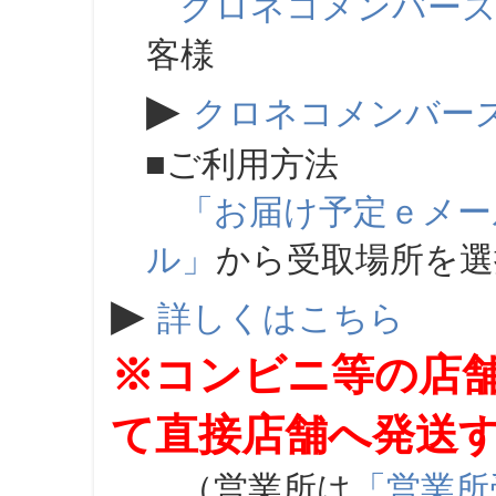
クロネコメンバー
客様
▶
クロネコメンバー
■ご利用方法
「お届け予定ｅメー
ル」
から受取場所を
▶
詳しくはこちら
※コンビニ等の店
て直接店舗へ発送
（営業所は
「営業所