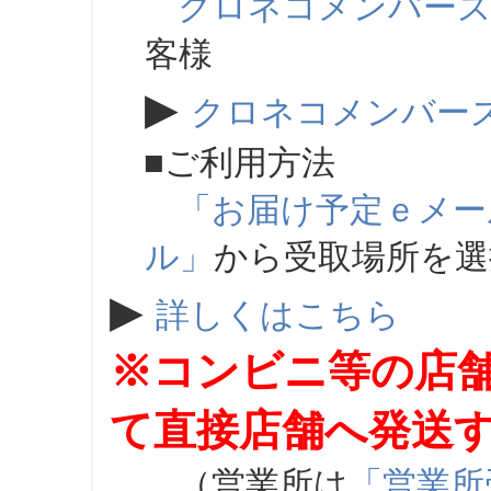
クロネコメンバー
客様
▶
クロネコメンバー
■ご利用方法
「お届け予定ｅメー
ル」
から受取場所を
▶
詳しくはこちら
※コンビニ等の店
て直接店舗へ発送
（営業所は
「営業所