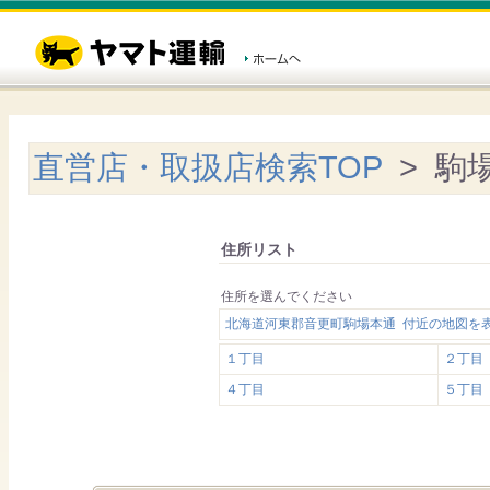
直営店・取扱店検索TOP
> 駒
住所リスト
住所を選んでください
北海道河東郡音更町駒場本通 付近の地図を
１丁目
２丁目
４丁目
５丁目