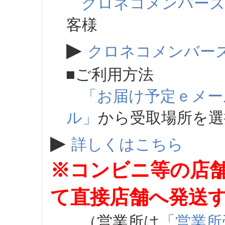
クロネコメンバー
客様
▶
クロネコメンバー
■ご利用方法
「お届け予定ｅメー
ル」
から受取場所を
▶
詳しくはこちら
※コンビニ等の店
て直接店舗へ発送
（営業所は
「営業所