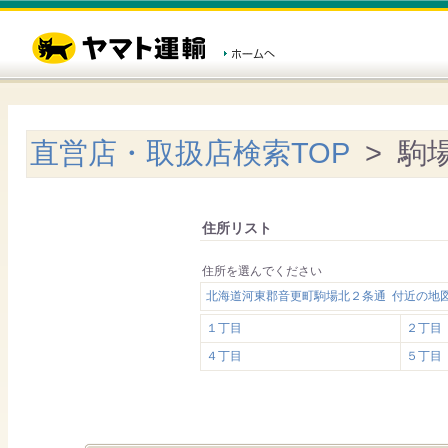
直営店・取扱店検索TOP
> 駒
住所リスト
住所を選んでください
北海道河東郡音更町駒場北２条通 付近の地
１丁目
２丁目
４丁目
５丁目