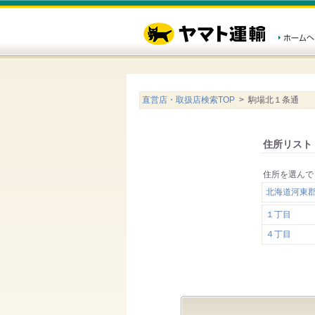
直営店・取扱店検索TOP
> 駒場北１条通
住所リスト
住所を選んで
北海道河東
１丁目
４丁目