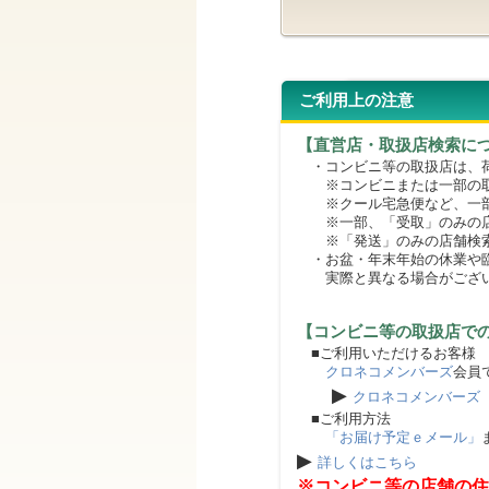
ご利用上の注意
【直営店・取扱店検索に
・コンビニ等の取扱店は、荷
※コンビニまたは一部の取扱
※クール宅急便など、一部
※一部、「受取」のみの店
※「発送」のみの店舗検索
・お盆・年末年始の休業や臨
実際と異なる場合がござ
【コンビニ等の取扱店で
■ご利用いただけるお客様
クロネコメンバーズ
会員
▶
クロネコメンバーズ
■ご利用方法
「お届け予定ｅメール」
▶
詳しくはこちら
※コンビニ等の店舗の住