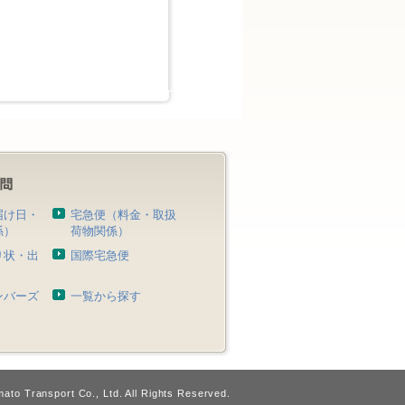
届け日・
宅急便（料金・取扱
係）
荷物関係）
り状・出
国際宅急便
）
ンバーズ
一覧から探す
ato Transport Co., Ltd. All Rights Reserved.