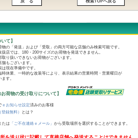
ついて】
物の「発送」および「受取」の両方可能な店舗のみ検索可能です。
店では、180・200サイズのお荷物を発送できません。
取り扱いできないお荷物がございます。
舗もございます。
は現在準備中です。
時休業、一時的な改装等により、表示結果の営業時間・営業曜日が
います。
のお荷物の受け取りについて】
で
ｅお知らせ設定
済みのお客様
（登録無料）
とは？
または
「ご不在連絡ｅメール」
から受取場所を選択することができます。
所を送り状に記載して直接店舗へ発送することはできません。