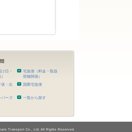
届け日・
宅急便（料金・取扱
係）
荷物関係）
り状・出
国際宅急便
）
ンバーズ
一覧から探す
ato Transport Co., Ltd. All Rights Reserved.