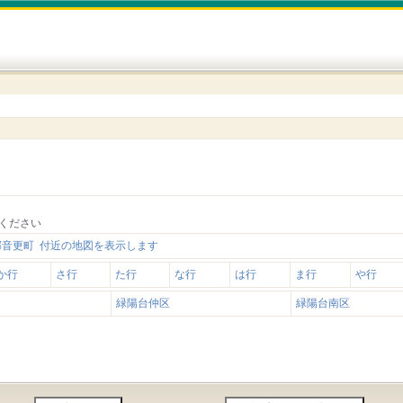
ください
郡音更町 付近の地図を表示します
か行
さ行
た行
な行
は行
ま行
や行
緑陽台仲区
緑陽台南区