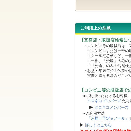
ご利用上の注意
【直営店・取扱店検索に
・コンビニ等の取扱店は、荷
※コンビニまたは一部の取扱
※クール宅急便など、一部
※一部、「受取」のみの店
※「発送」のみの店舗検索
・お盆・年末年始の休業や臨
実際と異なる場合がござ
【コンビニ等の取扱店で
■ご利用いただけるお客様
クロネコメンバーズ
会員
▶
クロネコメンバーズ
■ご利用方法
「お届け予定ｅメール」
▶
詳しくはこちら