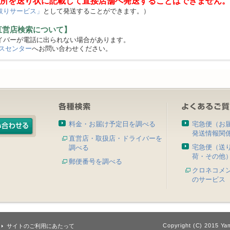
所を送り状に記載して直接店舗へ発送することはできません。
取りサービス」
として発送することができます。）
直営店検索について】
バーが電話に出られない場合があります。
スセンター
へお問い合わせください。
料金・お届け予定日を調べる
宅急便（お
発送情報関
直営店・取扱店・ドライバーを
宅急便（送
調べる
荷・その他
郵便番号を調べる
クロネコメ
のサービス
Copyright (C) 2015 Yam
サイトのご利用にあたって