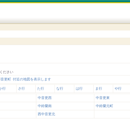
ください
郡音更町 付近の地図を表示します
か行
さ行
た行
な行
は行
ま行
や行
中音更西
中音更東
中鈴蘭南
中鈴蘭元町
西中音更北