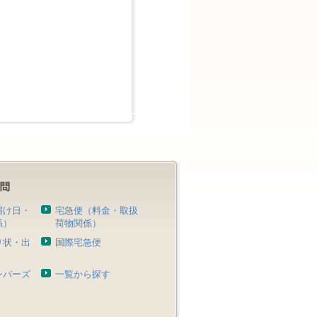
届け日・
宅急便（料金・取扱
係）
荷物関係）
り状・出
国際宅急便
）
ンバーズ
一覧から探す