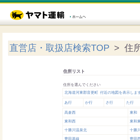
直営店・取扱店検索TOP
> 住
住所リスト
住所を選んでください
北海道河東郡音更町 付近の地図を表示しま
あ行
か行
さ行
た行
高倉西
東和
東和西
東和
十勝川温泉北
十勝
豊田基線
豊田