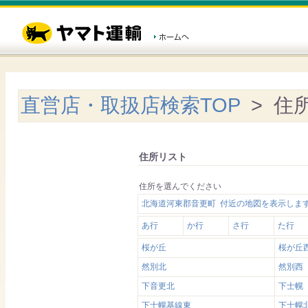
直営店・取扱店検索TOP
> 住
住所リスト
住所を選んでください
北海道河東郡音更町 付近の地図を表示しま
あ行
か行
さ行
た行
桜が丘
桜が丘
然別北
然別西
下音更北
下士幌
下士幌基線東
下士幌