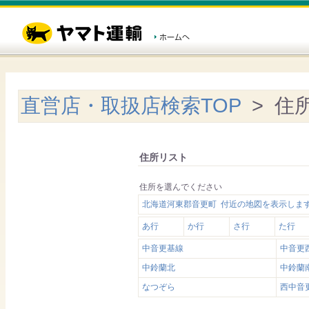
直営店・取扱店検索TOP
> 住
住所リスト
住所を選んでください
北海道河東郡音更町 付近の地図を表示しま
あ行
か行
さ行
た行
中音更基線
中音更
中鈴蘭北
中鈴蘭
なつぞら
西中音