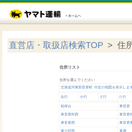
直営店・取扱店検索TOP
> 住
住所リスト
住所を選んでください
北海道河東郡音更町 付近の地図を表示しま
あ行
か行
さ行
た行
柏寿台
東音更
東音更幹西
東音更
東音更西
東音更
東士狩西
東通