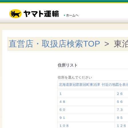
直営店・取扱店検索TOP
> 東
住所リスト
住所を選んでください
北海道新冠郡新冠町東泊津 付近の地図を表
１
２６
４８
５６
６０
７３
９１
９５
１０８
１２６