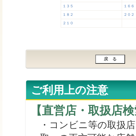
１３５
１６６
１８２
２０２
２１０
ご利用上の注意
【直営店・取扱店検
・コンビニ等の取扱店