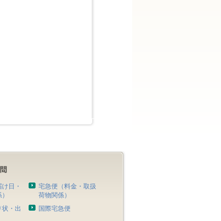
届け日・
宅急便（料金・取扱
係）
荷物関係）
り状・出
国際宅急便
）