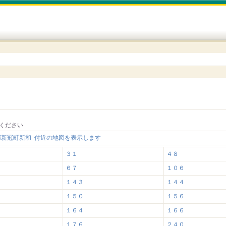
ください
郡新冠町新和 付近の地図を表示します
３１
４８
６７
１０６
１４３
１４４
１５０
１５６
１６４
１６６
１７６
２４０