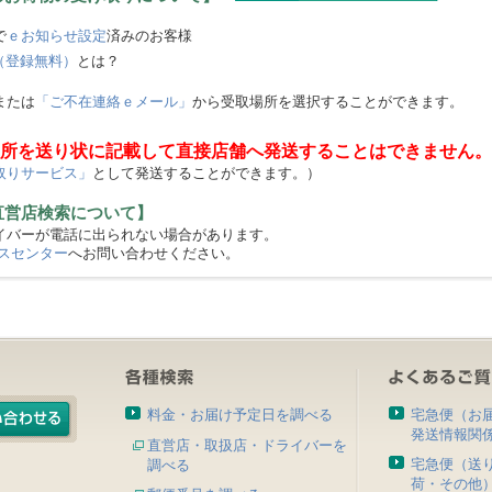
で
ｅお知らせ設定
済みのお客様
（登録無料）
とは？
または
「ご不在連絡ｅメール」
から受取場所を選択することができます。
所を送り状に記載して直接店舗へ発送することはできません。
取りサービス」
として発送することができます。）
直営店検索について】
バーが電話に出られない場合があります。
スセンター
へお問い合わせください。
料金・お届け予定日を調べる
宅急便（お
発送情報関
直営店・取扱店・ドライバーを
宅急便（送
調べる
荷・その他