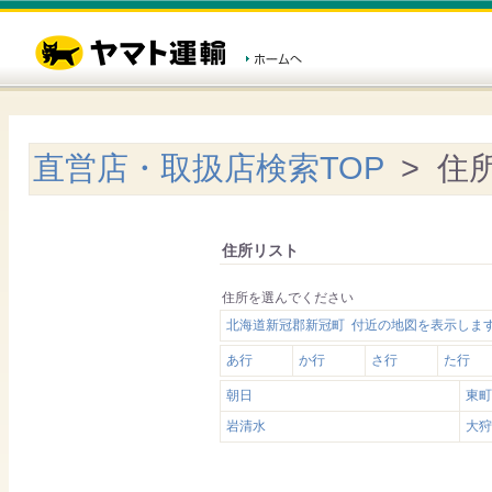
直営店・取扱店検索TOP
> 住
住所リスト
住所を選んでください
北海道新冠郡新冠町 付近の地図を表示しま
あ行
か行
さ行
た行
朝日
東町
岩清水
大狩