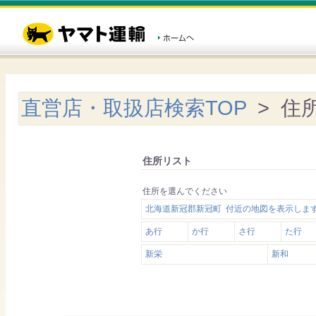
直営店・取扱店検索TOP
> 住
住所リスト
住所を選んでください
北海道新冠郡新冠町 付近の地図を表示しま
あ行
か行
さ行
た行
新栄
新和