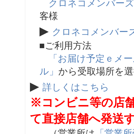
クロネコメンバー
客様
▶
クロネコメンバー
■ご利用方法
「お届け予定ｅメー
ル」
から受取場所を
▶
詳しくはこちら
※コンビニ等の店
て直接店舗へ発送
（営業所は
「営業所