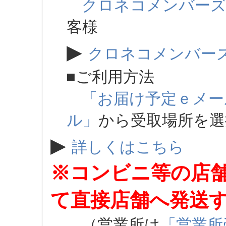
クロネコメンバー
客様
▶
クロネコメンバー
■ご利用方法
「お届け予定ｅメー
ル」
から受取場所を
▶
詳しくはこちら
※コンビニ等の店
て直接店舗へ発送
（営業所は
「営業所