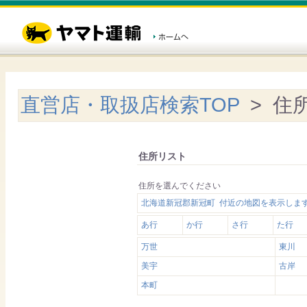
直営店・取扱店検索TOP
> 住
住所リスト
住所を選んでください
北海道新冠郡新冠町 付近の地図を表示しま
あ行
か行
さ行
た行
万世
東川
美宇
古岸
本町