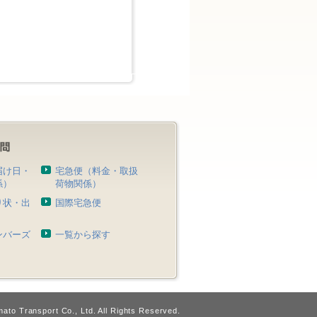
届け日・
宅急便（料金・取扱
係）
荷物関係）
り状・出
国際宅急便
）
ンバーズ
一覧から探す
ato Transport Co., Ltd. All Rights Reserved.