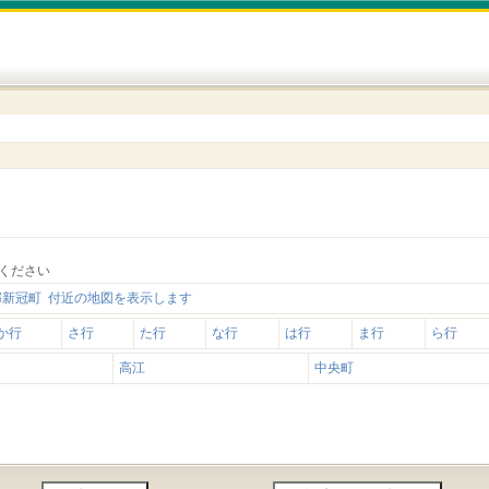
ください
郡新冠町 付近の地図を表示します
か行
さ行
た行
な行
は行
ま行
ら行
高江
中央町