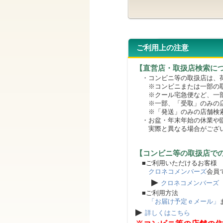
ご利用上の注意
【直営店・取扱店検索に
・コンビニ等の取扱店は、荷
※コンビニまたは一部の取扱
※クール宅急便など、一部
※一部、「受取」のみの店
※「発送」のみの店舗検索
・お盆・年末年始の休業や臨
実際と異なる場合がござ
【コンビニ等の取扱店で
■ご利用いただけるお客様
クロネコメンバーズ
会員
▶
クロネコメンバーズ
■ご利用方法
「お届け予定ｅメール」
▶
詳しくはこちら