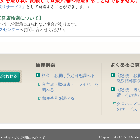
所を送り状に記載して直接店舗へ発送することはできません。
取りサービス」
として発送することができます。）
直営店検索について】
バーが電話に出られない場合があります。
スセンター
へお問い合わせください。
料金・お届け予定日を調べる
宅急便（お
発送情報関
直営店・取扱店・ドライバーを
宅急便（送
調べる
荷・その他
郵便番号を調べる
クロネコメ
のサービス
Copyright (C) 2015 Yam
サイトのご利用にあたって