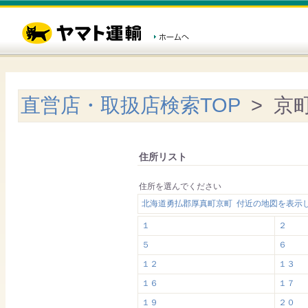
直営店・取扱店検索TOP
> 京
住所リスト
住所を選んでください
北海道勇払郡厚真町京町 付近の地図を表示
１
２
５
６
１２
１３
１６
１７
１９
２０