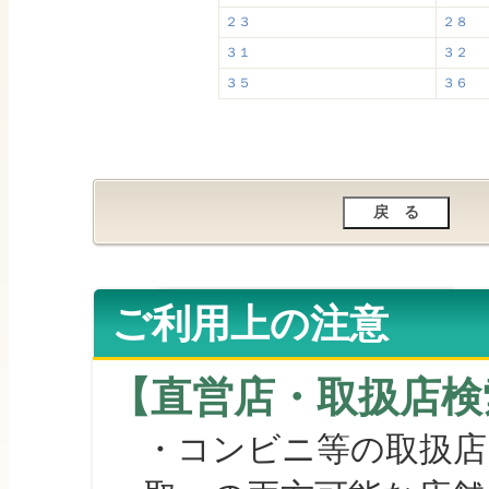
２３
２８
３１
３２
３５
３６
ご利用上の注意
【直営店・取扱店検
・コンビニ等の取扱店