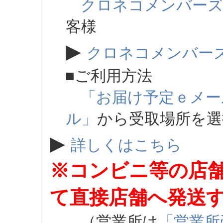
クロネコメンバー
客様
▶
クロネコメンバー
■ご利用方法
「お届け予定ｅメー
ル」
から受取場所を
▶
詳しくはこちら
※コンビニ等の店
て直接店舗へ発送
（営業所は
「営業所