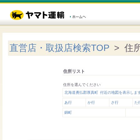
直営店・取扱店検索TOP
> 住
住所リスト
住所を選んでください
北海道勇払郡厚真町 付近の地図を表示しま
あ行
か行
さ行
た
錦町