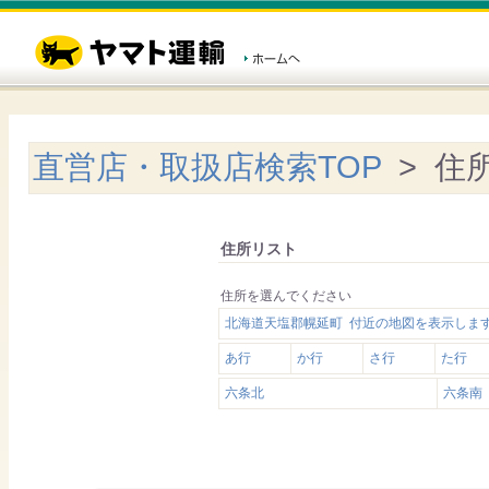
直営店・取扱店検索TOP
> 住
住所リスト
住所を選んでください
北海道天塩郡幌延町 付近の地図を表示しま
あ行
か行
さ行
た行
六条北
六条南