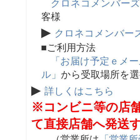
クロネコメンバー
客様
▶
クロネコメンバー
■ご利用方法
「お届け予定ｅメー
ル」
から受取場所を
▶
詳しくはこちら
※コンビニ等の店
て直接店舗へ発送
（営業所は
「営業所