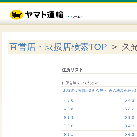
直営店・取扱店検索TOP
> 久
住所リスト
住所を選んでください
北海道天塩郡遠別町久光 付近の地図を表示
４３６
５４３
６２８
６３２
６９３
６９６
７３６
８４３
９６１
９６２