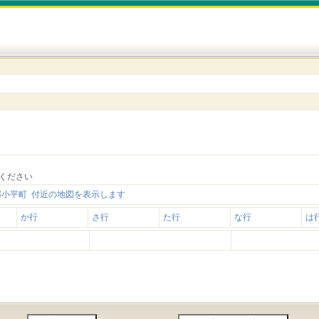
ください
郡小平町 付近の地図を表示します
か行
さ行
た行
な行
は