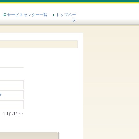
サービスセンター一覧
トップペー
ジ
行
1-1件/1件中