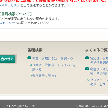
所を送り状に記載して直接店舗へ発送することはできません。
取りサービス」
として発送することができます。）
直営店検索について】
バーが電話に出られない場合があります。
スセンター
へお問い合わせください。
料金・お届け予定日を調べる
宅急便（お
発送情報関
直営店・取扱店・ドライバーを
宅急便（送
調べる
荷・その他
郵便番号を調べる
クロネコメ
のサービス
Copyright (C) 2015 Yam
サイトのご利用にあたって