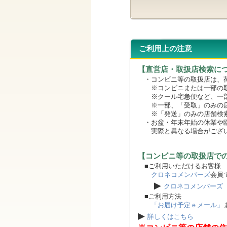
ご利用上の注意
【直営店・取扱店検索に
・コンビニ等の取扱店は、荷
※コンビニまたは一部の取扱
※クール宅急便など、一部
※一部、「受取」のみの店
※「発送」のみの店舗検索
・お盆・年末年始の休業や臨
実際と異なる場合がござ
【コンビニ等の取扱店で
■ご利用いただけるお客様
クロネコメンバーズ
会員
▶
クロネコメンバーズ
■ご利用方法
「お届け予定ｅメール」
▶
詳しくはこちら