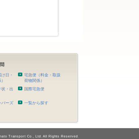
届け日・
宅急便（料金・取扱
係）
荷物関係）
り状・出
国際宅急便
）
ンバーズ
一覧から探す
ato Transport Co., Ltd. All Rights Reserved.