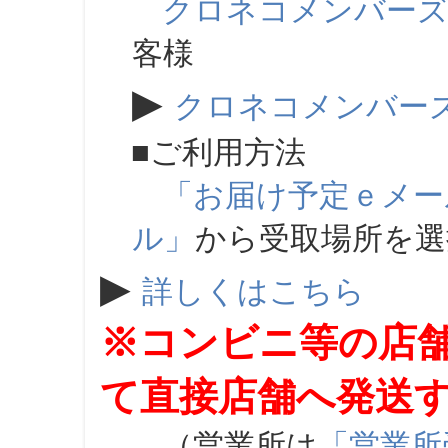
クロネコメンバー
客様
▶
クロネコメンバー
■ご利用方法
「お届け予定ｅメー
ル」
から受取場所を
▶
詳しくはこちら
※コンビニ等の店
て直接店舗へ発送
（営業所は
「営業所