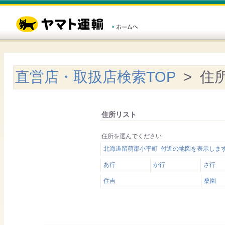
直営店・取扱店検索TOP
> 住
住所リスト
住所を選んでください
北海道留萌郡小平町 付近の地図を表示しま
あ行
か行
さ行
住吉
桑園