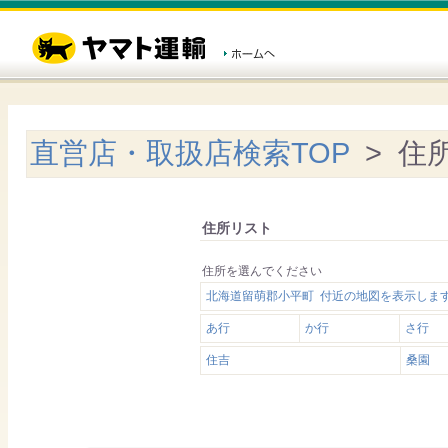
直営店・取扱店検索TOP
> 住
住所リスト
住所を選んでください
北海道留萌郡小平町 付近の地図を表示しま
あ行
か行
さ行
住吉
桑園