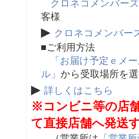
クロネコメンバー
客様
▶
クロネコメンバー
■ご利用方法
「お届け予定ｅメー
ル」
から受取場所を
▶
詳しくはこちら
※コンビニ等の店
て直接店舗へ発送
（営業所は
「営業所