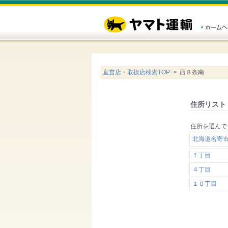
直営店・取扱店検索TOP
> 西８条南
住所リスト
住所を選んで
北海道名寄
１丁目
４丁目
１０丁目