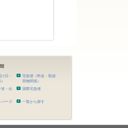
届け日・
宅急便（料金・取扱
係）
荷物関係）
り状・出
国際宅急便
）
ンバーズ
一覧から探す