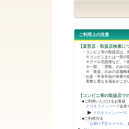
ご利用上の注意
【直営店・取扱店検索に
・コンビニ等の取扱店は、荷
※コンビニまたは一部の取扱
※クール宅急便など、一部
※一部、「受取」のみの店
※「発送」のみの店舗検索
・お盆・年末年始の休業や臨
実際と異なる場合がござ
【コンビニ等の取扱店で
■ご利用いただけるお客様
クロネコメンバーズ
会員
▶
クロネコメンバーズ
■ご利用方法
「お届け予定ｅメール」