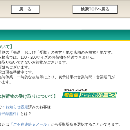
ついて】
物の「発送」および「受取」の両方可能な店舗のみ検索可能です。
店では、180・200サイズのお荷物を発送できません。
取り扱いできないお荷物がございます。
舗もございます。
は現在準備中です。
時休業、一時的な改装等により、表示結果の営業時間・営業曜日が
います。
のお荷物の受け取りについて】
で
ｅお知らせ設定
済みのお客様
（登録無料）
とは？
または
「ご不在連絡ｅメール」
から受取場所を選択することができます。