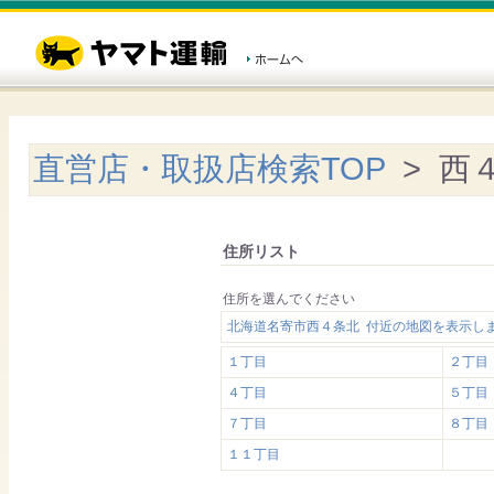
直営店・取扱店検索TOP
> 西
住所リスト
住所を選んでください
北海道名寄市西４条北 付近の地図を表示し
１丁目
２丁目
４丁目
５丁目
７丁目
８丁目
１１丁目