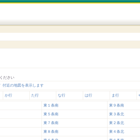
ください
 付近の地図を表示します
か行
た行
な行
は行
ま行
東１条南
東９条南
東５条南
東３条北
東７条南
東２条北
東８条南
東４条北