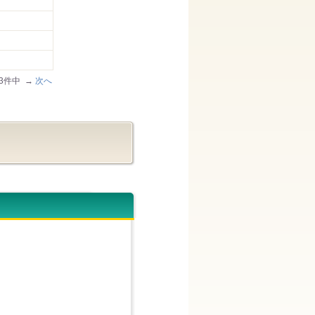
/33件中 →
次へ