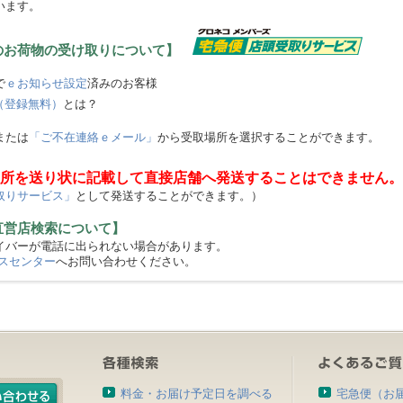
います。
のお荷物の受け取りについて】
で
ｅお知らせ設定
済みのお客様
（登録無料）
とは？
または
「ご不在連絡ｅメール」
から受取場所を選択することができます。
所を送り状に記載して直接店舗へ発送することはできません。
取りサービス」
として発送することができます。）
直営店検索について】
バーが電話に出られない場合があります。
スセンター
へお問い合わせください。
料金・お届け予定日を調べる
宅急便（お