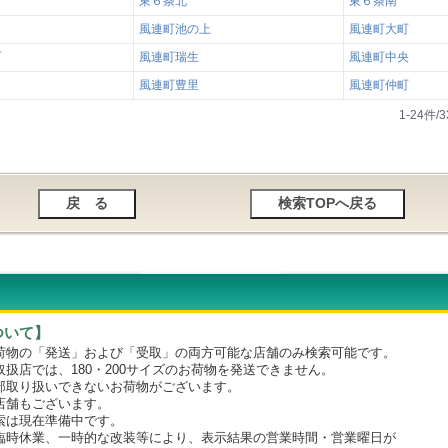
東６条北
東６条南
風連町池の上
風連町大町
町
風連町瑞生
風連町中央
風連町豊里
風連町仲町
1-24件
ついて】
物の「発送」および「受取」の両方可能な店舗のみ検索可能です。
店では、180・200サイズのお荷物を発送できません。
取り扱いできないお荷物がございます。
舗もございます。
は現在準備中です。
時休業、一時的な改装等により、表示結果の営業時間・営業曜日が