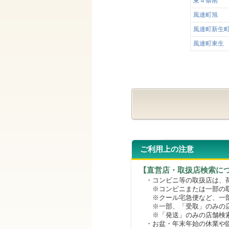
東４条南
風連町旭
風連町新生
風連町東生
ご利用上の注意
【直営店・取扱店検索に
・コンビニ等の取扱店は、荷
※コンビニまたは一部の取扱
※クール宅急便など、一部
※一部、「受取」のみの店
※「発送」のみの店舗検索
・お盆・年末年始の休業や臨