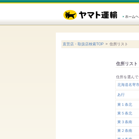
直営店・取扱店検索TOP
> 住所リスト
住所リスト
住所を選んで
北海道名寄市
あ行
東１条北
東５条北
東３条南
東２条南