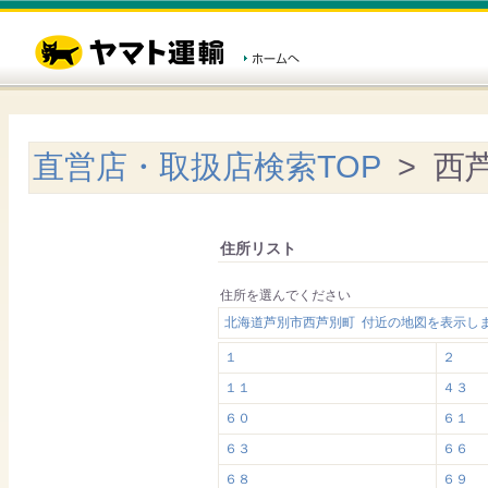
直営店・取扱店検索TOP
> 西
住所リスト
住所を選んでください
北海道芦別市西芦別町 付近の地図を表示し
１
２
１１
４３
６０
６１
６３
６６
６８
６９