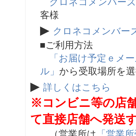
クロネコメンバー
客様
▶
クロネコメンバー
■ご利用方法
「お届け予定ｅメー
ル」
から受取場所を
▶
詳しくはこちら
※コンビニ等の店
て直接店舗へ発送
（営業所は
「営業所