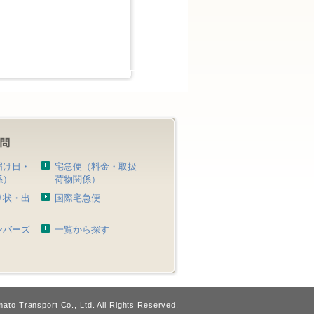
届け日・
宅急便（料金・取扱
係）
荷物関係）
り状・出
国際宅急便
）
ンバーズ
一覧から探す
ato Transport Co., Ltd. All Rights Reserved.