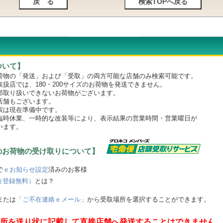
ついて】
物の「発送」および「受取」の両方可能な店舗のみ検索可能です。
店では、180・200サイズのお荷物を発送できません。
取り扱いできないお荷物がございます。
舗もございます。
は現在準備中です。
時休業、一時的な改装等により、表示結果の営業時間・営業曜日が
います。
のお荷物の受け取りについて】
で
ｅお知らせ設定
済みのお客様
（登録無料）
とは？
または
「ご不在連絡ｅメール」
から受取場所を選択することができます。
所を送り状に記載して直接店舗へ発送することはできません。