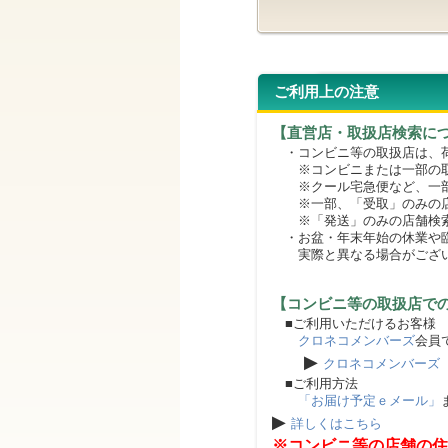
ご利用上の注意
【直営店・取扱店検索に
・コンビニ等の取扱店は、荷
※コンビニまたは一部の取扱
※クール宅急便など、一部
※一部、「受取」のみの店
※「発送」のみの店舗検索
・お盆・年末年始の休業や臨
実際と異なる場合がござ
【コンビニ等の取扱店で
■ご利用いただけるお客様
クロネコメンバーズ
会員
▶
クロネコメンバーズ
■ご利用方法
「お届け予定ｅメール」
▶
詳しくはこちら
※コンビニ等の店舗の住