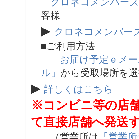
クロネコメンバー
客様
▶
クロネコメンバー
■ご利用方法
「お届け予定ｅメー
ル」
から受取場所を
▶
詳しくはこちら
※コンビニ等の店
て直接店舗へ発送
（営業所は
「営業所