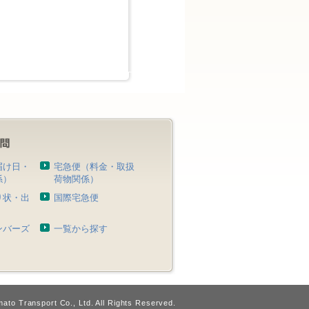
届け日・
宅急便（料金・取扱
係）
荷物関係）
り状・出
国際宅急便
）
ンバーズ
一覧から探す
ato Transport Co., Ltd. All Rights Reserved.