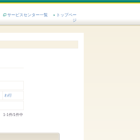
サービスセンター一覧
トップペー
ジ
わ行
1-1件/1件中