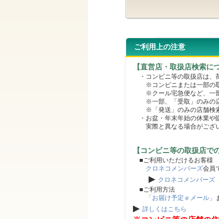
ご利用上の注意
【直営店・取扱店検索に
・コンビニ等の取扱店は、荷
※コンビニまたは一部の取扱
※クール宅急便など、一部
※一部、「受取」のみの店
※「発送」のみの店舗検索
・お盆・年末年始の休業や臨
実際と異なる場合がござ
【コンビニ等の取扱店で
■ご利用いただけるお客様
クロネコメンバーズ
会員
▶
クロネコメンバーズ
■ご利用方法
「お届け予定ｅメール」
▶
詳しくはこちら