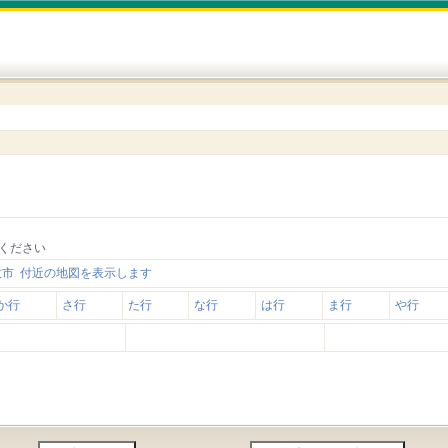
ください
牧市 付近の地図を表示します
か行
さ行
た行
な行
は行
ま行
や行