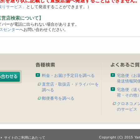
所を送り状に記載して直接店舗へ発送することはできません。
取りサービス」
として発送することができます。）
直営店検索について】
バーが電話に出られない場合があります。
スセンター
へお問い合わせください。
料金・お届け予定日を調べる
宅急便（お
発送情報関
直営店・取扱店・ドライバーを
宅急便（送
調べる
荷・その他
郵便番号を調べる
クロネコメ
のサービス
Copyright (C) 2015 Yam
サイトのご利用にあたって