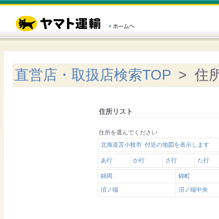
直営店・取扱店検索TOP
> 住
住所リスト
住所を選んでください
北海道苫小牧市 付近の地図を表示します
あ行
か行
さ行
た行
錦岡
錦町
沼ノ端
沼ノ端中央