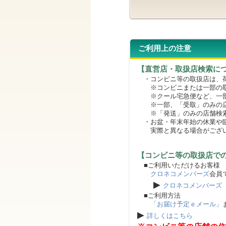
ご利用上の注意
【直営店・取扱店検索に
・コンビニ等の取扱店は、荷
※コンビニまたは一部の取扱
※クール宅急便など、一部
※一部、「受取」のみの店
※「発送」のみの店舗検索
・お盆・年末年始の休業や臨
実際と異なる場合がござ
【コンビニ等の取扱店で
■ご利用いただけるお客様
クロネコメンバーズ
会員
▶
クロネコメンバーズ
■ご利用方法
「お届け予定ｅメール」
▶
詳しくはこちら