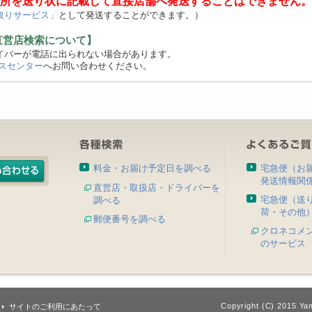
所を送り状に記載して直接店舗へ発送することはできません。
取りサービス」
として発送することができます。）
直営店検索について】
バーが電話に出られない場合があります。
スセンター
へお問い合わせください。
料金・お届け予定日を調べる
宅急便（お
発送情報関
直営店・取扱店・ドライバーを
宅急便（送
調べる
荷・その他
郵便番号を調べる
クロネコメ
のサービス
Copyright (C) 2015 Yam
サイトのご利用にあたって