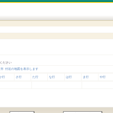
ください
牧市 付近の地図を表示します
か行
さ行
た行
な行
は行
ま行
や行