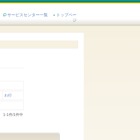
サービスセンター一覧
トップペー
ジ
わ行
1-1件/1件中