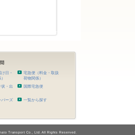
届け日・
宅急便（料金・取扱
係）
荷物関係）
り状・出
国際宅急便
）
ンバーズ
一覧から探す
ato Transport Co., Ltd. All Rights Reserved.