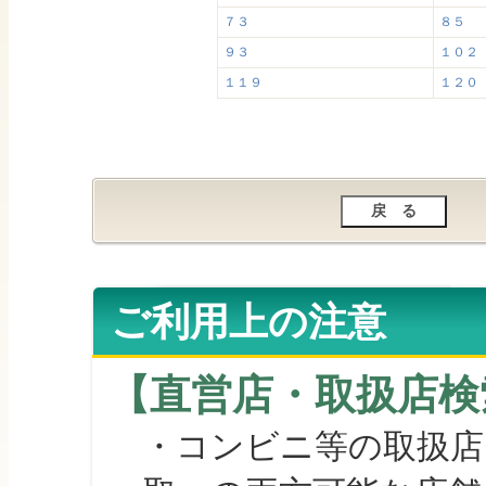
７３
８５
９３
１０２
１１９
１２０
ご利用上の注意
【直営店・取扱店検
・コンビニ等の取扱店