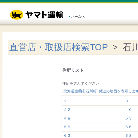
直営店・取扱店検索TOP
> 石
住所リスト
住所を選んでください
北海道室蘭市石川町 付近の地図を表示しま
２
３
２２
４０
４８
５３
５５
５６
６３
６８