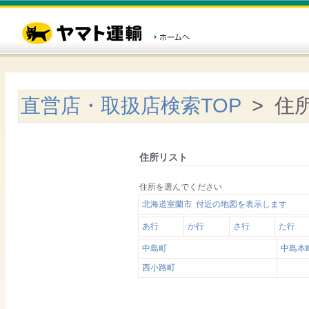
直営店・取扱店検索TOP
> 住
住所リスト
住所を選んでください
北海道室蘭市 付近の地図を表示します
あ行
か行
さ行
た行
中島町
中島本
西小路町