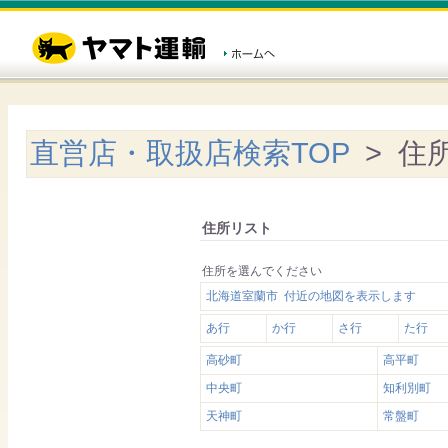
直営店・取扱店検索TOP
> 住
住所リスト
住所を選んでください
北海道室蘭市 付近の地図を表示します
あ行
か行
さ行
た行
高砂町
高平町
中央町
知利別町
天神町
常盤町