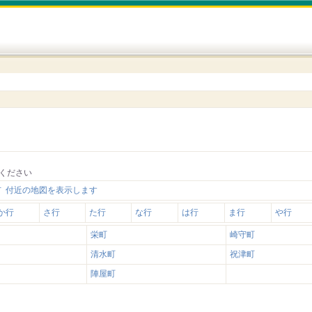
ください
 付近の地図を表示します
か行
さ行
た行
な行
は行
ま行
や行
栄町
崎守町
清水町
祝津町
陣屋町