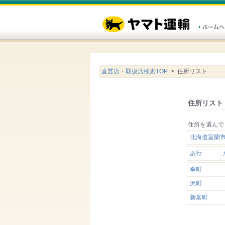
直営店・取扱店検索TOP
> 住所リスト
住所リスト
住所を選んで
北海道室蘭市
あ行
幸町
沢町
新富町