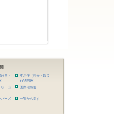
届け日・
宅急便（料金・取扱
係）
荷物関係）
り状・出
国際宅急便
）
ンバーズ
一覧から探す