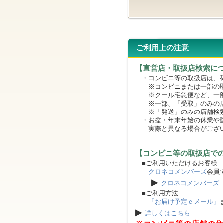
ご利用上の注意
【直営店・取扱店検索に
・コンビニ等の取扱店は、荷
※コンビニまたは一部の取扱
※クール宅急便など、一部
※一部、「受取」のみの店
※「発送」のみの店舗検索
・お盆・年末年始の休業や臨
実際と異なる場合がござ
【コンビニ等の取扱店で
■ご利用いただけるお客様
クロネコメンバーズ
会員
▶
クロネコメンバーズ
■ご利用方法
「お届け予定ｅメール」
▶
詳しくはこちら