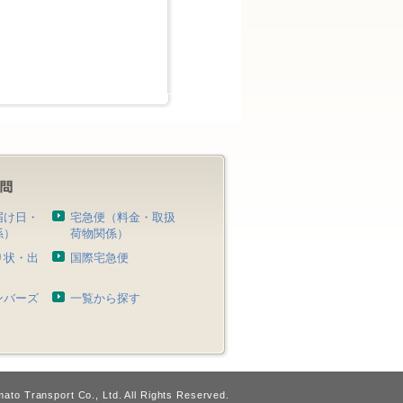
届け日・
宅急便（料金・取扱
係）
荷物関係）
り状・出
国際宅急便
）
ンバーズ
一覧から探す
ato Transport Co., Ltd. All Rights Reserved.