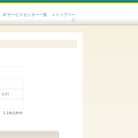
サービスセンター一覧
トップペー
ジ
わ行
1-1件/1件中