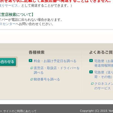
所を送り状に記載して直接店舗へ発送することはできません。
取りサービス」
として発送することができます。）
直営店検索について】
バーが電話に出られない場合があります。
スセンター
へお問い合わせください。
料金・お届け予定日を調べる
宅急便（お
発送情報関
直営店・取扱店・ドライバーを
宅急便（送
調べる
荷・その他
郵便番号を調べる
クロネコメ
のサービス
Copyright (C) 2015 Yam
サイトのご利用にあたって