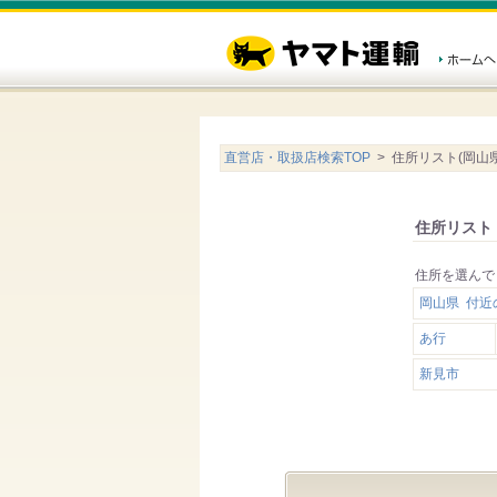
直営店・取扱店検索TOP
> 住所リスト(岡山県
住所リスト
住所を選んで
岡山県 付近
あ行
新見市