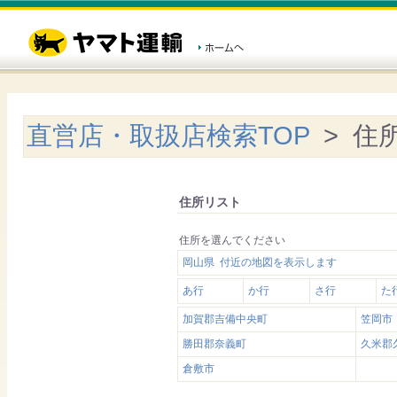
直営店・取扱店検索TOP
> 住
住所リスト
住所を選んでください
岡山県 付近の地図を表示します
あ行
か行
さ行
た
加賀郡吉備中央町
笠岡市
勝田郡奈義町
久米郡
倉敷市