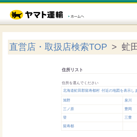
直営店・取扱店検索TOP
> 虻
住所リスト
住所を選んでください
北海道虻田郡留寿都村 付近の地図を表示し
旭野
泉川
三ノ原
豊岡
登
三豊
留寿都