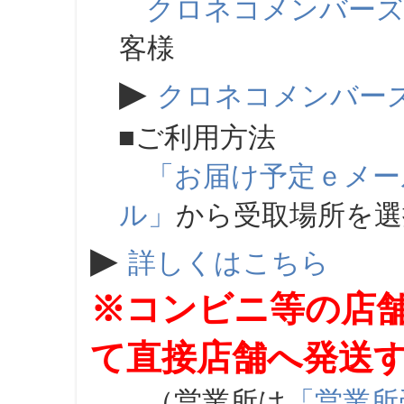
クロネコメンバー
客様
▶
クロネコメンバー
■ご利用方法
「お届け予定ｅメー
ル」
から受取場所を
▶
詳しくはこちら
※コンビニ等の店
て直接店舗へ発送
（営業所は
「営業所