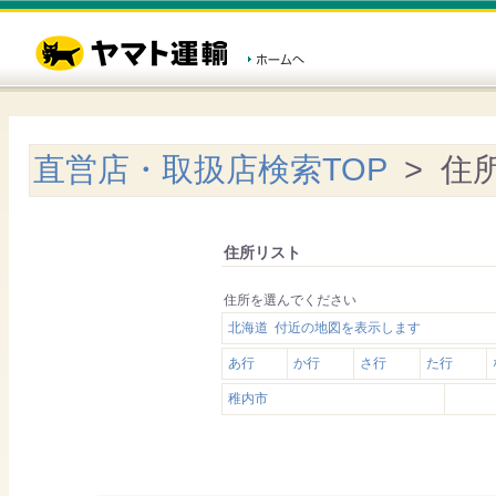
直営店・取扱店検索TOP
> 住
住所リスト
住所を選んでください
北海道 付近の地図を表示します
あ行
か行
さ行
た行
稚内市