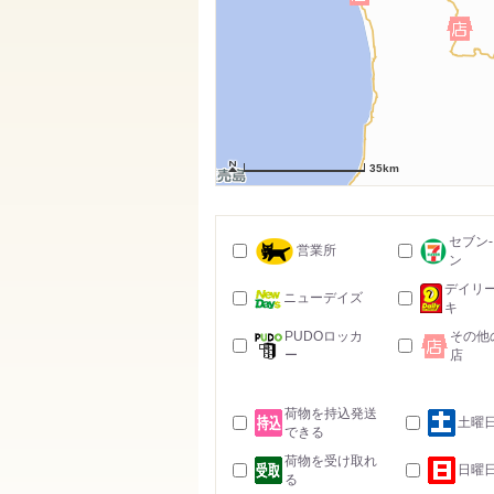
35km
セブン
営業所
ン
デイリ
ニューデイズ
キ
PUDOロッカ
その他
ー
店
荷物を持込発送
土曜
できる
荷物を受け取れ
日曜
る