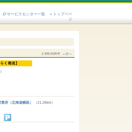
サービスセンター一覧
トップペー
ジ
1-5件/15件中 →
次へ
m）
業所（北海道幌延）
（21.26km）
）