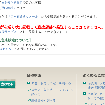
で
ｅお知らせ設定
済みのお客様
（登録無料）
とは？
または
「ご不在連絡ｅメール」
から受取場所を選択することができます。
所を送り状に記載して直接店舗へ発送することはできません。
取りサービス」
として発送することができます。）
直営店検索について】
バーが電話に出られない場合があります。
スセンター
へお問い合わせください。
料金・お届け予定日を調べる
宅急便（お
発送情報関
直営店・取扱店・ドライバーを
宅急便（送
調べる
荷・その他
郵便番号を調べる
クロネコメ