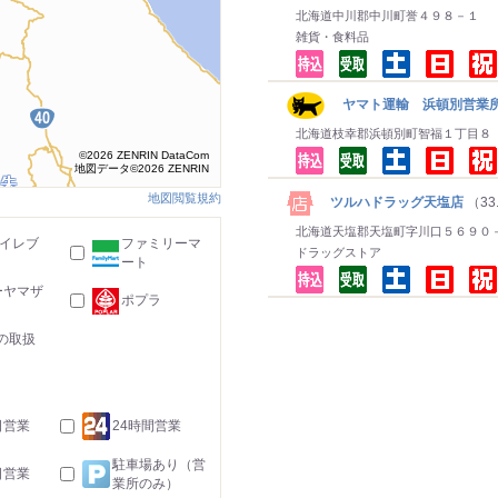
北海道中川郡中川町誉４９８－１
雑貨・食料品
ヤマト運輸 浜頓別営業所
北海道枝幸郡浜頓別町智福１丁目８
©2026 ZENRIN DataCom
地図データ©2026 ZENRIN
地図閲覧規約
ツルハドラッグ天塩店
（33
北海道天塩郡天塩町字川口５６９０
-イレブ
ファミリーマ
ドラッグストア
ート
ーヤマザ
ポプラ
の取扱
日営業
24時間営業
駐車場あり（営
日営業
業所のみ）