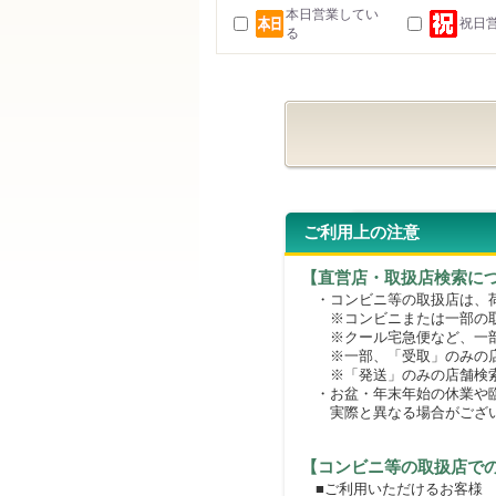
本日営業してい
祝日
る
ご利用上の注意
【直営店・取扱店検索に
・コンビニ等の取扱店は、荷
※コンビニまたは一部の取扱
※クール宅急便など、一部
※一部、「受取」のみの店
※「発送」のみの店舗検索
・お盆・年末年始の休業や臨
実際と異なる場合がござ
【コンビニ等の取扱店で
■ご利用いただけるお客様