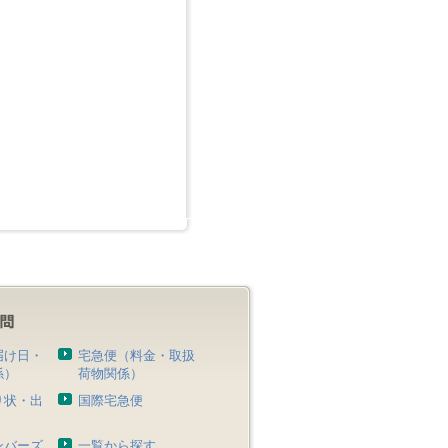
届け日・
宅急便（料金・取扱
係）
荷物関係）
り状・出
国際宅急便
）
ンバーズ
一覧から探す