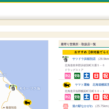
最寄り営業所・取扱店一覧
サツドラ浜頓別店
（26.9k
北海道枝幸郡浜頓別町大通５－６
ドラッグストア
ヤマト運輸 北海道幌延営
北海道天塩郡幌延町元町５０－１
道の駅なかがわ
（25.75km