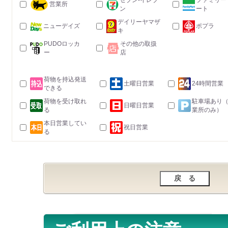
セブン-イレブ
ファミリー
営業所
ン
ート
デイリーヤマザ
ニューデイズ
ポプラ
キ
PUDOロッカ
その他の取扱
ー
店
荷物を持込発送
土曜日営業
24時間営業
できる
荷物を受け取れ
駐車場あり
日曜日営業
る
業所のみ）
本日営業してい
祝日営業
る