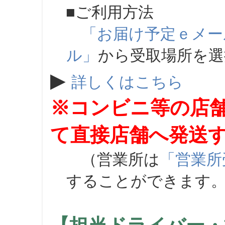
■ご利用方法
「お届け予定ｅメー
ル」
から受取場所を
▶
詳しくはこちら
※コンビニ等の店
て直接店舗へ発送
（営業所は
「営業所
することができます