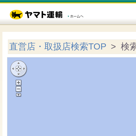
直営店・取扱店検索TOP
> 検