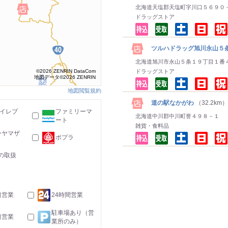
北海道天塩郡天塩町字川口５６９０
ドラッグストア
ツルハドラッグ旭川永山５
北海道旭川市永山５条１９丁目１番
©2026 ZENRIN DataCom
ドラッグストア
地図データ©2026 ZENRIN
地図閲覧規約
道の駅なかがわ
（32.2km）
-イレブ
ファミリーマ
北海道中川郡中川町誉４９８－１
ート
雑貨・食料品
ーヤマザ
ポプラ
の取扱
日営業
24時間営業
駐車場あり（営
日営業
業所のみ）