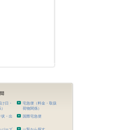
届け日・
宅急便（料金・取扱
係）
荷物関係）
り状・出
国際宅急便
）
ンバーズ
一覧から探す