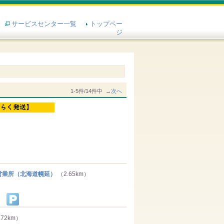
サービスセンター一覧
トップペー
ジ
1-5件/14件中 →
次へ
）
業所（北海道幌延）
（2.65km）
.72km）