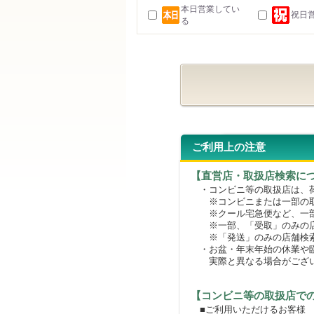
本日営業してい
祝日
る
ご利用上の注意
【直営店・取扱店検索に
・コンビニ等の取扱店は、荷
※コンビニまたは一部の取扱
※クール宅急便など、一部
※一部、「受取」のみの店
※「発送」のみの店舗検索
・お盆・年末年始の休業や臨
実際と異なる場合がござ
【コンビニ等の取扱店で
■ご利用いただけるお客様