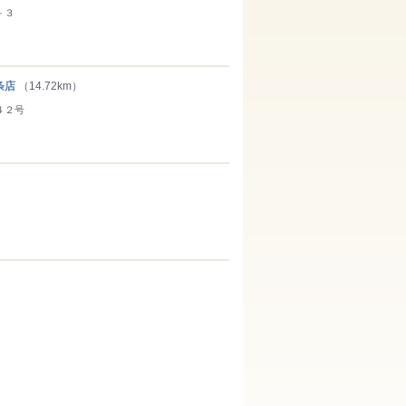
－３
条店
（14.72km）
４２号