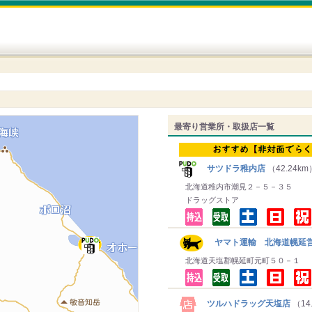
最寄り営業所・取扱店一覧
サツドラ稚内店
（42.24km
北海道稚内市潮見２－５－３５
ドラッグストア
ヤマト運輸 北海道幌延営
北海道天塩郡幌延町元町５０－１
ツルハドラッグ天塩店
（14