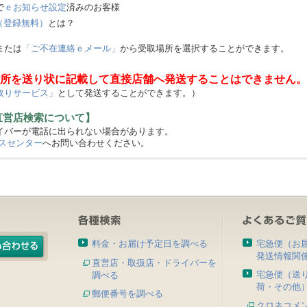
で
ｅお知らせ設定
済みのお客様
（登録無料）
とは？
または
「ご不在連絡ｅメール」
から受取場所を選択することができます。
所を送り状に記載して直接店舗へ発送することはできません。
取りサービス」
として発送することができます。）
直営店検索について】
バーが電話に出られない場合があります。
スセンター
へお問い合わせください。
料金・お届け予定日を調べる
宅急便（お
発送情報関
直営店・取扱店・ドライバーを
宅急便（送
調べる
荷・その他
郵便番号を調べる
クロネコメ