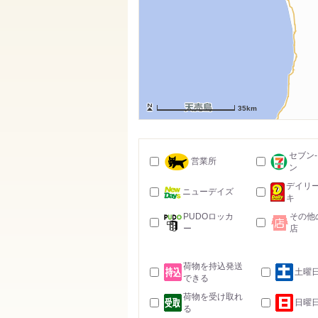
35km
セブン
営業所
ン
デイリ
ニューデイズ
キ
PUDOロッカ
その他
ー
店
荷物を持込発送
土曜
できる
荷物を受け取れ
日曜
る