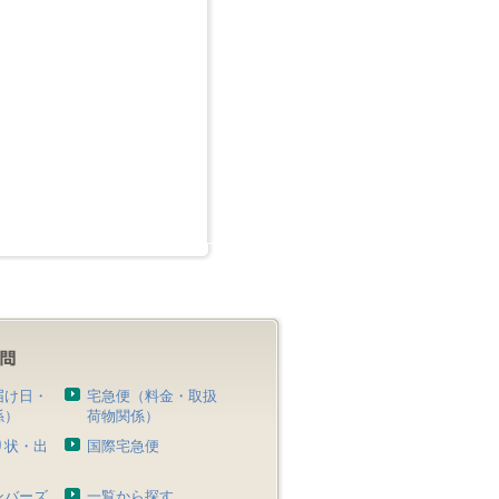
届け日・
宅急便（料金・取扱
係）
荷物関係）
り状・出
国際宅急便
）
ンバーズ
一覧から探す