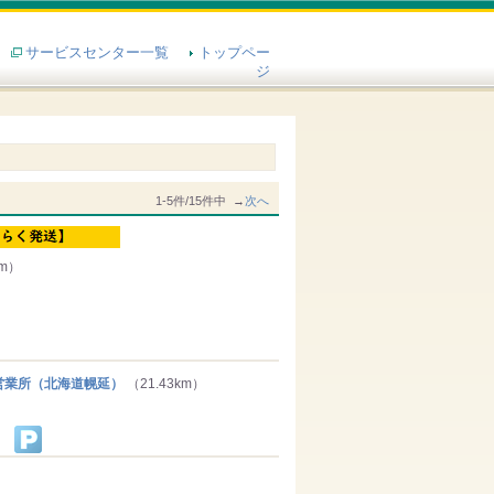
サービスセンター一覧
トップペー
ジ
1-5件/15件中 →
次へ
km）
業所（北海道幌延）
（21.43km）
）