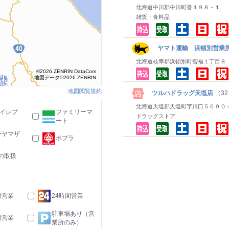
北海道中川郡中川町誉４９８－１
雑貨・食料品
ヤマト運輸 浜頓別営業所
北海道枝幸郡浜頓別町智福１丁目８
©2026 ZENRIN DataCom
地図データ©2026 ZENRIN
地図閲覧規約
ツルハドラッグ天塩店
（32
北海道天塩郡天塩町字川口５６９０
-イレブ
ファミリーマ
ドラッグストア
ート
ーヤマザ
ポプラ
の取扱
日営業
24時間営業
駐車場あり（営
日営業
業所のみ）