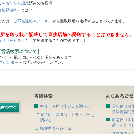
で
ｅお知らせ設定
済みのお客様
（登録無料）
とは？
または
「ご不在連絡ｅメール」
から受取場所を選択することができます。
所を送り状に記載して直接店舗へ発送することはできません。
取りサービス」
として発送することができます。）
直営店検索について】
バーが電話に出られない場合があります。
スセンター
へお問い合わせください。
料金・お届け予定日を調べる
宅急便（お
発送情報関
直営店・取扱店・ドライバーを
宅急便（送
調べる
荷・その他
郵便番号を調べる
クロネコメ