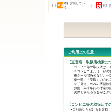
本日営業してい
祝日
る
ご利用上の注意
【直営店・取扱店検索に
・コンビニ等の取扱店は、荷
※コンビニまたは一部の取扱
※クール宅急便など、一部
※一部、「受取」のみの店
※「発送」のみの店舗検索
・お盆・年末年始の休業や臨
実際と異なる場合がござ
【コンビニ等の取扱店で
■ご利用いただけるお客様