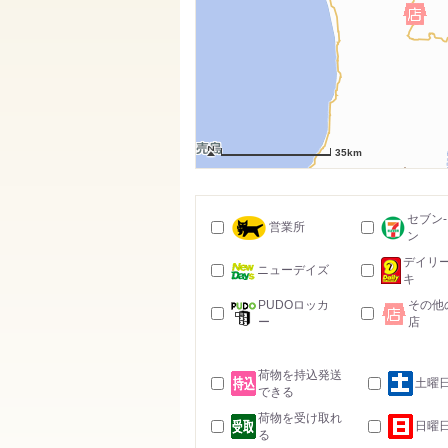
35km
セブン
営業所
ン
デイリ
ニューデイズ
キ
PUDOロッカ
その他
ー
店
荷物を持込発送
土曜
できる
荷物を受け取れ
日曜
る