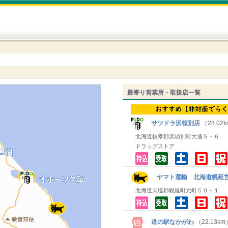
最寄り営業所・取扱店一覧
サツドラ浜頓別店
（28.02
北海道枝幸郡浜頓別町大通５－６
ドラッグストア
ヤマト運輸 北海道幌延営
北海道天塩郡幌延町元町５０－１
道の駅なかがわ
（22.13km