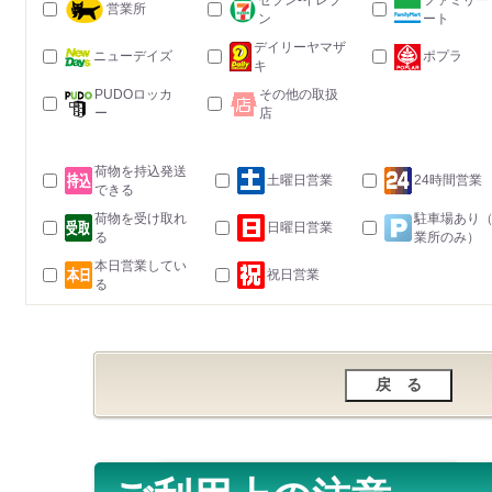
セブン-イレブ
ファミリー
営業所
ン
ート
デイリーヤマザ
ニューデイズ
ポプラ
キ
PUDOロッカ
その他の取扱
ー
店
荷物を持込発送
土曜日営業
24時間営業
できる
荷物を受け取れ
駐車場あり
日曜日営業
る
業所のみ）
本日営業してい
祝日営業
る