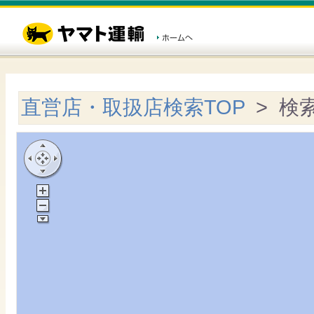
直営店・取扱店検索TOP
> 検