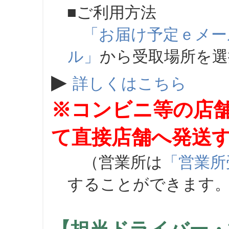
■ご利用方法
「お届け予定ｅメー
ル」
から受取場所を
▶
詳しくはこちら
※コンビニ等の店
て直接店舗へ発送
（営業所は
「営業所
することができます