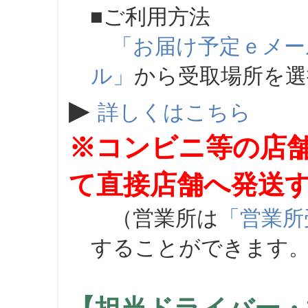
■ご利用方法
「お届け予定ｅメー
ル」
から受取場所を
▶
詳しくはこちら
※コンビニ等の店
て直接店舗へ発送
（営業所は
「営業所
することができます