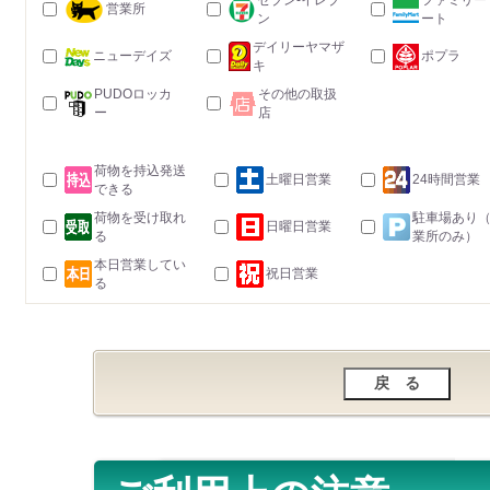
セブン-イレブ
ファミリー
営業所
ン
ート
デイリーヤマザ
ニューデイズ
ポプラ
キ
PUDOロッカ
その他の取扱
ー
店
荷物を持込発送
土曜日営業
24時間営業
できる
荷物を受け取れ
駐車場あり
日曜日営業
る
業所のみ）
本日営業してい
祝日営業
る