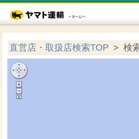
直営店・取扱店検索TOP
> 検