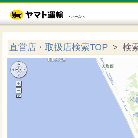
直営店・取扱店検索TOP
> 検