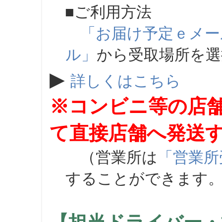
■ご利用方法
「お届け予定ｅメー
ル」
から受取場所を
▶
詳しくはこちら
※コンビニ等の店
て直接店舗へ発送
（営業所は
「営業所
することができます