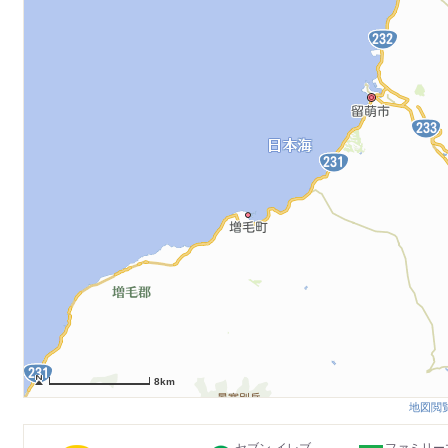
8km
地図閲