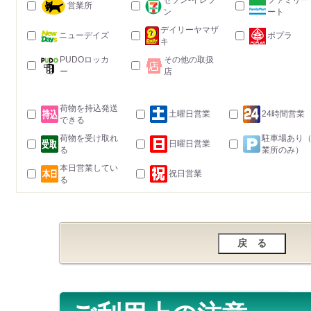
セブン-イレブ
ファミリー
営業所
ン
ート
デイリーヤマザ
ニューデイズ
ポプラ
キ
PUDOロッカ
その他の取扱
ー
店
荷物を持込発送
土曜日営業
24時間営業
できる
荷物を受け取れ
駐車場あり
日曜日営業
る
業所のみ）
本日営業してい
祝日営業
る