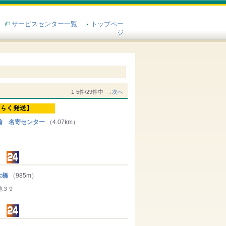
サービスセンター一覧
トップペー
ジ
1-5件/29件中 →
次へ
輸 名寄センター
（4.07km）
大橋
（985m）
地３９