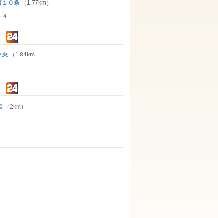
１０条
（1.77km）
－４
中央
（1.84km）
店
（2km）