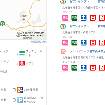
セブンイレブン 名寄西
北海道名寄市西１０条南８丁目４８
コンビニ
セブンイレブン 名寄
北海道名寄市西４条南４丁目
©2026 ZENRIN DataCom
地図データ©2026 ZENRIN
コンビニ
地図閲覧規約
ツルハドラッグ名寄西４条
-イレブ
ファミリーマ
ート
北海道名寄市西四条南６丁目８番地
ーヤマザ
ドラッグストア
ポプラ
の取扱
日営業
24時間営業
駐車場あり（営
日営業
業所のみ）