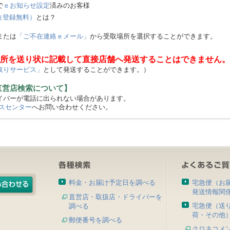
で
ｅお知らせ設定
済みのお客様
（登録無料）
とは？
または
「ご不在連絡ｅメール」
から受取場所を選択することができます。
所を送り状に記載して直接店舗へ発送することはできません。
取りサービス」
として発送することができます。）
直営店検索について】
バーが電話に出られない場合があります。
スセンター
へお問い合わせください。
料金・お届け予定日を調べる
宅急便（お
発送情報関
直営店・取扱店・ドライバーを
宅急便（送
調べる
荷・その他
郵便番号を調べる
クロネコメ