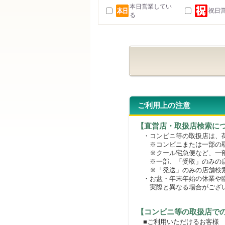
本日営業してい
祝日
る
ご利用上の注意
【直営店・取扱店検索に
・コンビニ等の取扱店は、荷
※コンビニまたは一部の取扱
※クール宅急便など、一部
※一部、「受取」のみの店
※「発送」のみの店舗検索
・お盆・年末年始の休業や臨
実際と異なる場合がござ
【コンビニ等の取扱店で
■ご利用いただけるお客様