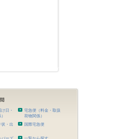
届け日・
宅急便（料金・取扱
係）
荷物関係）
り状・出
国際宅急便
）
ンバーズ
一覧から探す