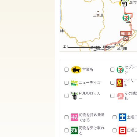
35km
セブン
営業所
ン
デイリ
ニューデイズ
キ
PUDOロッカ
その他
ー
店
荷物を持込発送
土曜
できる
荷物を受け取れ
日曜
る